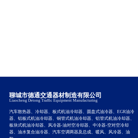
聊城市德通交通器材制造有限公司
Liaocheng Detong Traffic Equipment Manufacturing
汽车散热器、冷却器、板式机油冷却器、圆盘式油冷器、EGR油冷
器、铝板式机油冷却器、铜管式机油冷却器、铝管式机油冷却器、
板块式机油冷却器、风冷器-油对空冷却器、中冷器-空对空冷却
器、油水复合油冷器、汽车空调两器及总成、暖风、风冷器、油