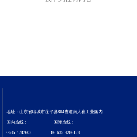
地址：山东省聊城市茌平县804省道南大崔工业园内
国内热线： 国际热线：
0635-4287602 86-635-4286128