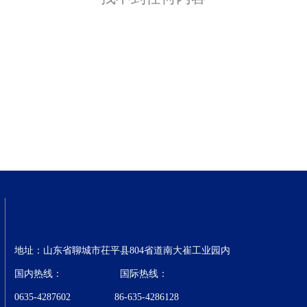
地址：山东省聊城市茌平县804省道南大崔工业园内
国内热线： 国际热线：
0635-4287602 86-635-4286128