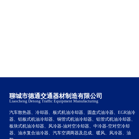
聊城市德通交通器材制造有限公司
Liaocheng Detong Traffic Equipment Manufacturing
汽车散热器、冷却器、板式机油冷却器、圆盘式油冷器、EGR油冷
器、铝板式机油冷却器、铜管式机油冷却器、铝管式机油冷却器、
板块式机油冷却器、风冷器-油对空冷却器、中冷器-空对空冷却
器、油水复合油冷器、汽车空调两器及总成、暖风、风冷器、油