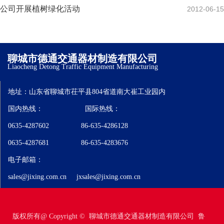
公司开展植树绿化活动
2012-06-15
聊城市德通交通器材制造有限公司
Liaocheng Detong Traffic Equipment Manufacturing
汽车散热器、冷却器、板式机油冷却器、圆盘式油冷器、EGR油冷
地址：山东省聊城市茌平县804省道南大崔工业园内
器、铝板式机油冷却器、铜管式机油冷却器、铝管式机油冷却器、
板块式机油冷却器、风冷器-油对空冷却器、中冷器-空对空冷却器、
国内热线： 国际热线：
油水复合油冷器、汽车空调两器及总成、暖风、风冷器、油散。
0635-4287602 86-635-4286128
公司产品主要配套于中国重汽集团、西安法士特、一汽青岛、长安
青山变速器、零跑汽车、万里扬变速箱、奇瑞汽车、富林精工等国
0635-4287681 86-635-4283676
内知名厂家；同时公司约有40%的产品出口到北美及欧洲市场。
电子邮箱：
sales@jixing.com.cn
jxsales@jixing.com.cn
版权所有@ Copyright © 聊城市德通交通器材制造有限公司
鲁